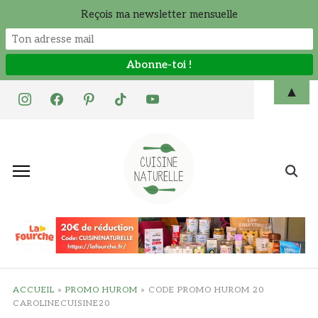
Reçois ma newsletter mensuelle
Skip
▲
instagram
facebook
pinterest
tiktok
youtube
to
content
Search
for:
ACCUEIL
»
PROMO HUROM
»
CODE PROMO HUROM 20
CAROLINECUISINE20