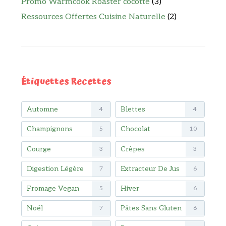
Promo Warmcook Roaster cocotte
(3)
Ressources Offertes Cuisine Naturelle
(2)
Étiquettes Recettes
Automne
Blettes
4
4
Champignons
Chocolat
5
10
Courge
Crêpes
3
3
Digestion Légère
Extracteur De Jus
7
6
Fromage Vegan
Hiver
5
6
Noël
Pâtes Sans Gluten
7
6