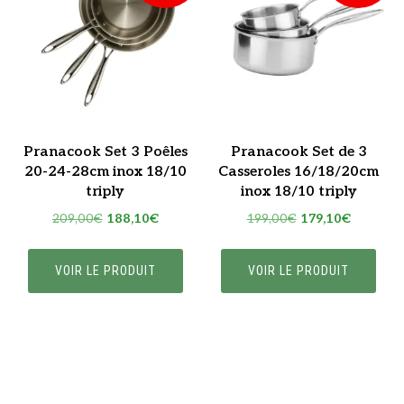
Pranacook Set 3 Poêles
Pranacook Set de 3
20-24-28cm inox 18/10
Casseroles 16/18/20cm
triply
inox 18/10 triply
Le
Le
Le
Le
209,00
€
188,10
€
199,00
€
179,10
€
prix
prix
prix
prix
initial
actuel
initial
actuel
VOIR LE PRODUIT
VOIR LE PRODUIT
était :
est :
était :
est :
209,00€.
188,10€.
199,00€.
179,10€.