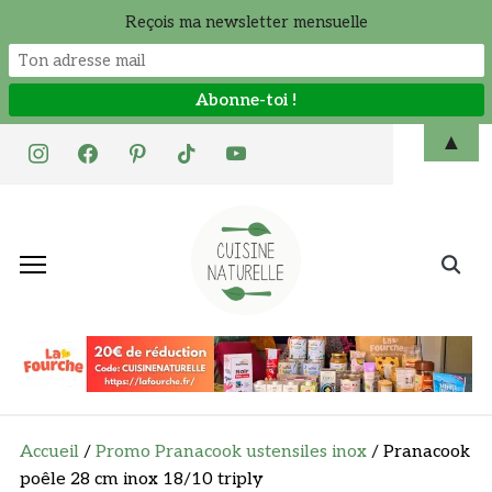
Reçois ma newsletter mensuelle
Skip
▲
instagram
facebook
pinterest
tiktok
youtube
to
content
Search
for:
Accueil
/
Promo Pranacook ustensiles inox
/ Pranacook
poêle 28 cm inox 18/10 triply