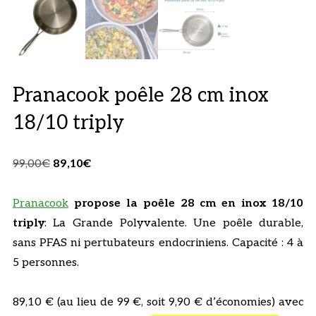
Pranacook poêle 28 cm inox
18/10 triply
Le
Le
99,00
€
89,10
€
prix
prix
initial
actuel
Pranacook
propose la poêle 28 cm en inox 18/10
était :
est :
triply
: La Grande Polyvalente. Une poêle durable,
99,00€.
89,10€.
sans PFAS ni pertubateurs endocriniens. Capacité : 4 à
5 personnes.
89,10 € (au lieu de 99 €, soit 9,90 € d’économies) avec