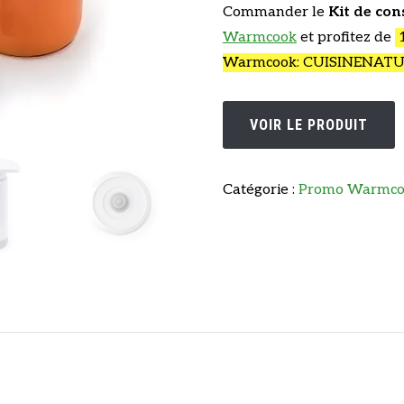
Commander le
Kit de con
Warmcook
et profitez de
1
Warmcook: CUISINENAT
VOIR LE PRODUIT
Catégorie :
Promo Warmcoo