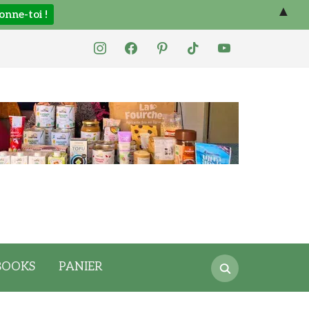
▲
instagram
facebook
pinterest
tiktok
youtube
Search
BOOKS
PANIER
for: