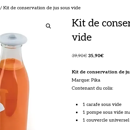
/ Kit de conservation de jus sous vide
Kit de conse
vide
Le
Le
39,90
€
35,90
€
prix
prix
initial
actuel
Kit de conservation de ju
était :
est :
Marque: Pika
39,90€.
35,90€.
Contenant du colis:
1 carafe sous vide
1 pompe sous vide m
1 couvercle universel