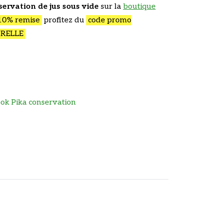
servation de jus sous vide
sur la
boutique
0% remise
profitez du
code promo
URELLE
k Pika conservation