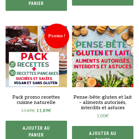
PANIER
Promo !
Pack promo recettes
Pense-bête: gluten et lait
cuisine naturelle
– aliments autorisés,
interdits et astuces
Le
Le
14,89
€
11,89
€
1,00
€
prix
prix
initial
actuel
AJOUTER AU
était :
est :
AJOUTER AU
PANIER
14,89€.
11,89€.