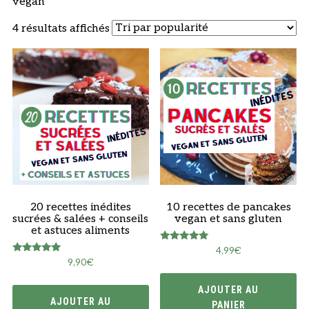
vegan
Trié
4 résultats affichés
par
popularité
20 recettes inédites
10 recettes de pancakes
sucrées & salées + conseils
vegan et sans gluten
et astuces aliments
Note
4,99
€
5.00
Note
9,90
€
sur 5
5.00
sur 5
AJOUTER AU
AJOUTER AU
PANIER