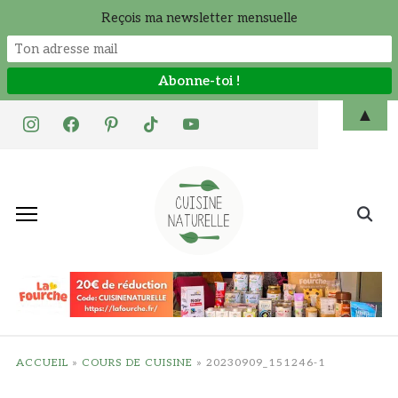
Reçois ma newsletter mensuelle
Skip
▲
instagram
facebook
pinterest
tiktok
youtube
to
content
Search
for:
ACCUEIL
»
COURS DE CUISINE
»
20230909_151246-1