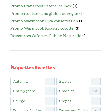
Promo Pranacook ustensiles inox
(3)
Promo recettes sans gluten et vegan
(5)
Promo Warmcook Pika conservation
(1)
Promo Warmcook Roaster cocotte
(3)
Ressources Offertes Cuisine Naturelle
(2)
Étiquettes Recettes
Automne
Blettes
4
4
Champignons
Chocolat
5
10
Courge
Crêpes
3
3
Digestion Légère
Extracteur De Jus
7
6