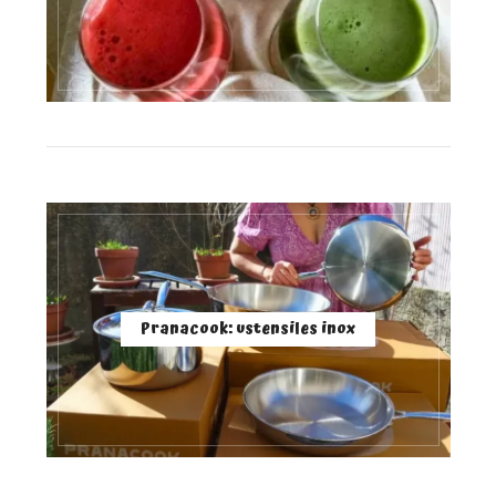
Pranacook: ustensiles inox