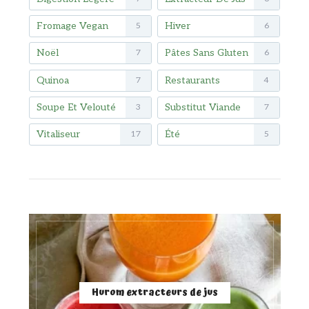
Fromage Vegan
Hiver
5
6
Noël
Pâtes Sans Gluten
7
6
Quinoa
Restaurants
7
4
Soupe Et Velouté
Substitut Viande
3
7
Vitaliseur
Été
17
5
Hurom extracteurs de jus