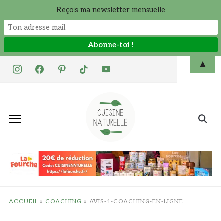
Reçois ma newsletter mensuelle
Skip
▲
instagram
facebook
pinterest
tiktok
youtube
to
content
Search
for:
ACCUEIL
»
COACHING
»
AVIS-1-COACHING-EN-LIGNE