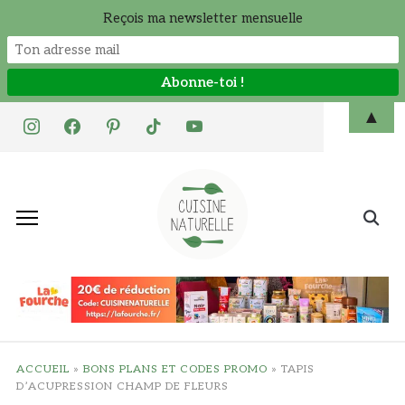
Reçois ma newsletter mensuelle
Skip
▲
instagram
facebook
pinterest
tiktok
youtube
to
content
Search
for:
ACCUEIL
»
BONS PLANS ET CODES PROMO
»
TAPIS
D’ACUPRESSION CHAMP DE FLEURS