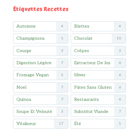
Étiquettes Recettes
Automne
Blettes
4
4
Champignons
Chocolat
5
10
Courge
Crêpes
3
3
Digestion Légère
Extracteur De Jus
7
6
Fromage Vegan
Hiver
5
6
Noël
Pâtes Sans Gluten
7
6
Quinoa
Restaurants
7
4
Soupe Et Velouté
Substitut Viande
3
7
Vitaliseur
Été
17
5