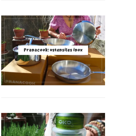
Pranacook: ustensiles inox