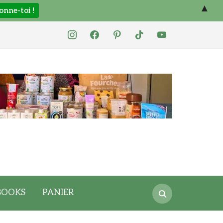
▲
instagram
facebook
pinterest
tiktok
youtube
Search
BOOKS
PANIER
for: