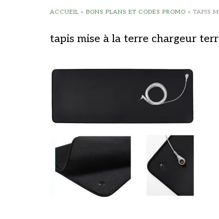
ACCUEIL
»
BONS PLANS ET CODES PROMO
»
TAPIS 
tapis mise à la terre chargeur ter