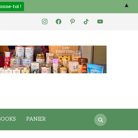
▲
instagram
facebook
pinterest
tiktok
youtube
Search
BOOKS
PANIER
for: