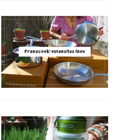
Pranacook: ustensiles inox