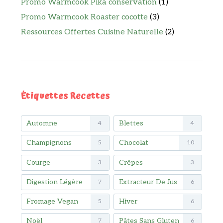
Promo Warmcook Pika conservation
(1)
Promo Warmcook Roaster cocotte
(3)
Ressources Offertes Cuisine Naturelle
(2)
Étiquettes Recettes
Automne
Blettes
4
4
Champignons
Chocolat
5
10
Courge
Crêpes
3
3
Digestion Légère
Extracteur De Jus
7
6
Fromage Vegan
Hiver
5
6
Noël
Pâtes Sans Gluten
7
6