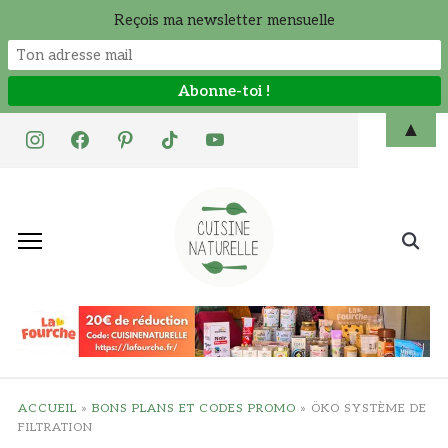
Reçois ma newsletter mensuelle
Skip
▲
instagram
facebook
pinterest
tiktok
youtube
to
content
Search
for:
ACCUEIL
»
BONS PLANS ET CODES PROMO
»
ÖKO SYSTÈME DE
FILTRATION