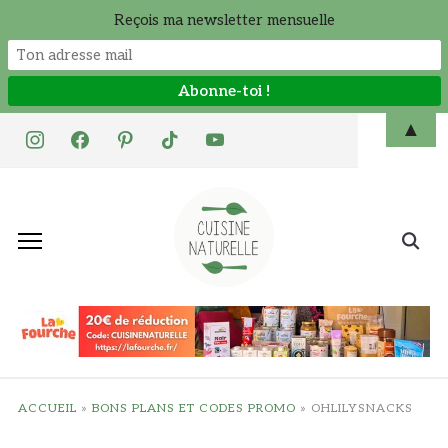
Reçois ma newsletter mensuelle
Skip
▲
instagram
facebook
pinterest
tiktok
youtube
to
content
Search
for:
ACCUEIL
»
BONS PLANS ET CODES PROMO
»
OHLILYSNACKS