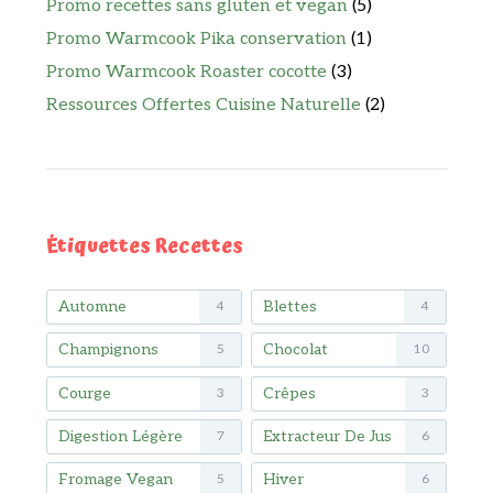
Promo recettes sans gluten et vegan
(5)
Promo Warmcook Pika conservation
(1)
Promo Warmcook Roaster cocotte
(3)
Ressources Offertes Cuisine Naturelle
(2)
Étiquettes Recettes
Automne
Blettes
4
4
Champignons
Chocolat
5
10
Courge
Crêpes
3
3
Digestion Légère
Extracteur De Jus
7
6
Fromage Vegan
Hiver
5
6