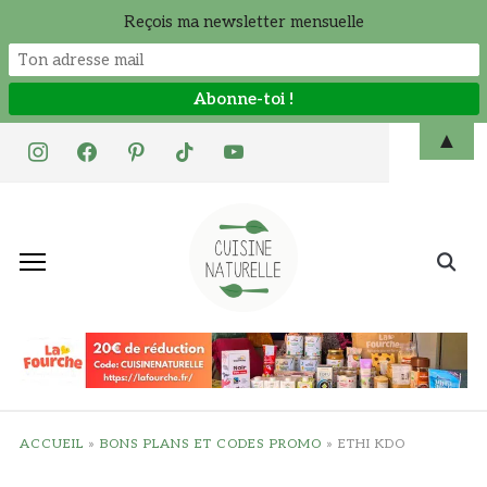
Reçois ma newsletter mensuelle
Skip
▲
instagram
facebook
pinterest
tiktok
youtube
to
content
Search
for:
ACCUEIL
»
BONS PLANS ET CODES PROMO
»
ETHI KDO