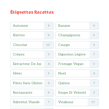
Étiquettes Recettes
Automne
Banane
4
4
Blettes
Champignons
4
5
Chocolat
Courge
10
3
Crêpes
Digestion Légère
3
7
Extracteur De Jus
Fromage Vegan
6
5
Hiver
Noël
5
6
Pâtes Sans Gluten
Quinoa
6
7
Restaurants
Soupe Et Velouté
4
3
Substitut Viande
Vitaliseur
7
17