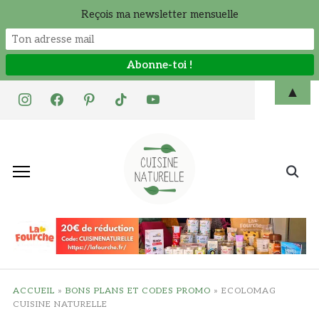
Reçois ma newsletter mensuelle
Skip
▲
instagram
facebook
pinterest
tiktok
youtube
to
content
Search
for:
ACCUEIL
»
BONS PLANS ET CODES PROMO
»
ECOLOMAG
CUISINE NATURELLE