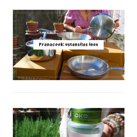
Pranacook: ustensiles inox