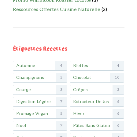
Promo Warmcook Roaster cocotte
(3)
Ressources Offertes Cuisine Naturelle
(2)
Étiquettes Recettes
Automne
Blettes
4
4
Champignons
Chocolat
5
10
Courge
Crêpes
3
3
Digestion Légère
Extracteur De Jus
7
6
Fromage Vegan
Hiver
5
6
Noël
Pâtes Sans Gluten
7
6