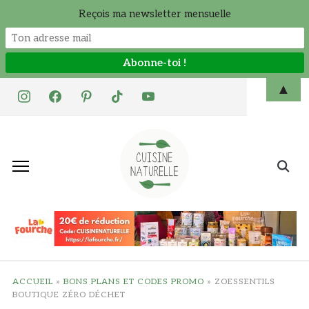
Reçois ma newsletter mensuelle
Skip
▲
instagram
facebook
pinterest
tiktok
youtube
to
content
Search
for:
ACCUEIL
»
BONS PLANS ET CODES PROMO
»
ZOESSENTILS
BOUTIQUE ZÉRO DÉCHET