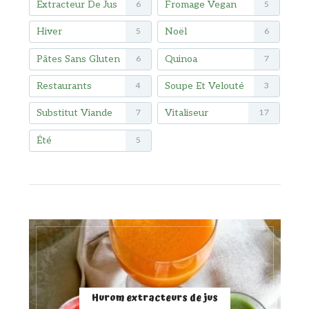
Extracteur De Jus
Fromage Vegan
6
5
Hiver
Noël
5
6
Pâtes Sans Gluten
Quinoa
6
7
Restaurants
Soupe Et Velouté
4
3
Substitut Viande
Vitaliseur
7
17
Été
5
Hurom extracteurs de jus