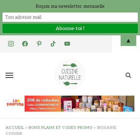
Reçois ma newsletter mensuelle
Skip
▲
instagram
facebook
pinterest
tiktok
youtube
to
content
Search
for:
ACCUEIL
»
BONS PLANS ET CODES PROMO
»
BIOSAINE
CUISINE