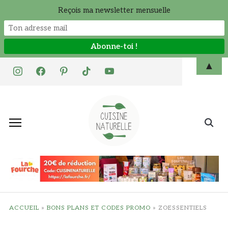
Reçois ma newsletter mensuelle
Skip
▲
instagram
facebook
pinterest
tiktok
youtube
to
content
Search
for:
ACCUEIL
»
BONS PLANS ET CODES PROMO
»
ZOESSENTIELS