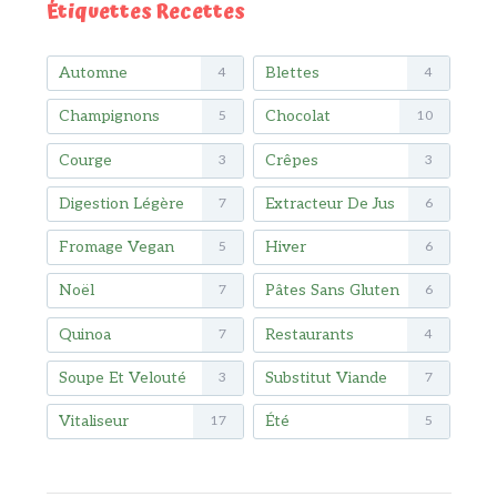
Étiquettes Recettes
Automne
Blettes
4
4
Champignons
Chocolat
5
10
Courge
Crêpes
3
3
Digestion Légère
Extracteur De Jus
7
6
Fromage Vegan
Hiver
5
6
Noël
Pâtes Sans Gluten
7
6
Quinoa
Restaurants
7
4
Soupe Et Velouté
Substitut Viande
3
7
Vitaliseur
Été
17
5