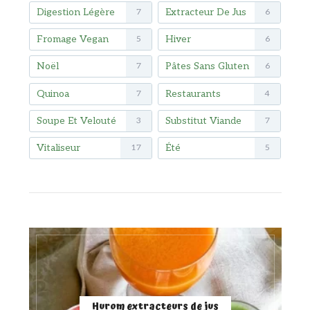
Digestion Légère
Extracteur De Jus
7
6
Fromage Vegan
Hiver
5
6
Noël
Pâtes Sans Gluten
7
6
Quinoa
Restaurants
7
4
Soupe Et Velouté
Substitut Viande
3
7
Vitaliseur
Été
17
5
Hurom extracteurs de jus