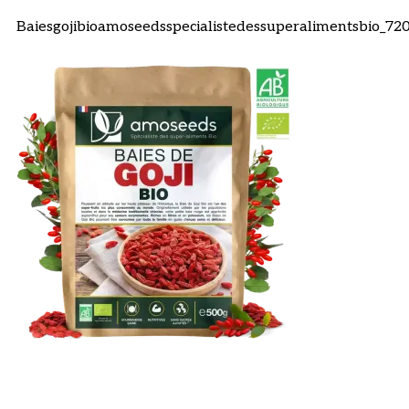
Baiesgojibioamoseedsspecialistedessuperalimentsbio_72